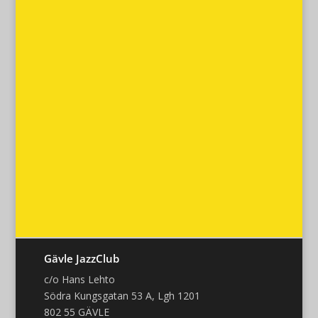
Gävle JazzClub
c/o Hans Lehto
Södra Kungsgatan 53 A, Lgh 1201
802 55 GÄVLE