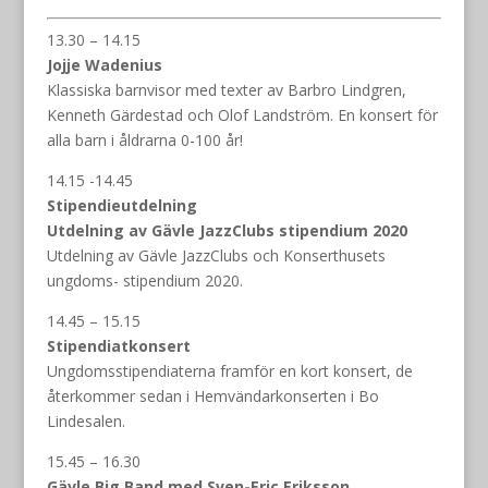
13.30 – 14.15
Jojje Wadenius
Klassiska barnvisor med texter av Barbro Lindgren,
Kenneth Gärdestad och Olof Landström. En konsert för
alla barn i åldrarna 0-100 år!
14.15 -14.45
Stipendieutdelning
Utdelning av Gävle JazzClubs stipendium 2020
Utdelning av Gävle JazzClubs och Konserthusets
ungdoms- stipendium 2020.
14.45 – 15.15
Stipendiatkonsert
Ungdomsstipendiaterna framför en kort konsert, de
återkommer sedan i Hemvändarkonserten i Bo
Lindesalen.
15.45 – 16.30
Gävle Big Band med Sven-Eric Eriksson